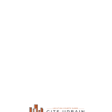
Lo
adi
n