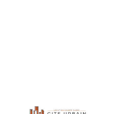
Lo
adi
n