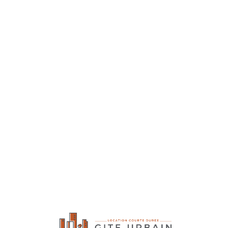
Lo
adi
n