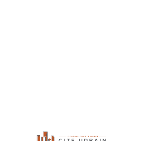
Lo
adi
n