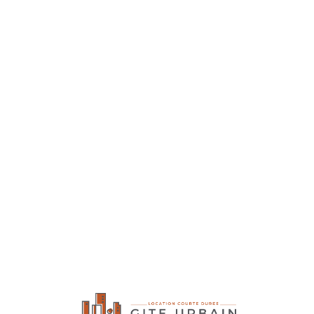
Lo
adi
n