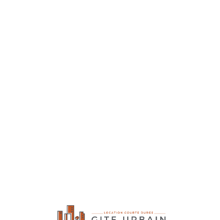
Lo
adi
n