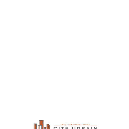
Lo
adi
n