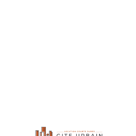
Lo
adi
n