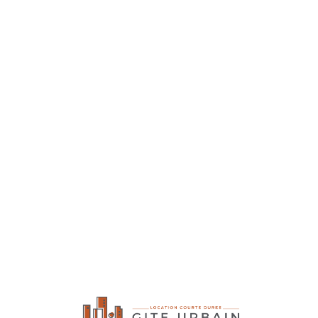
Lo
adi
n