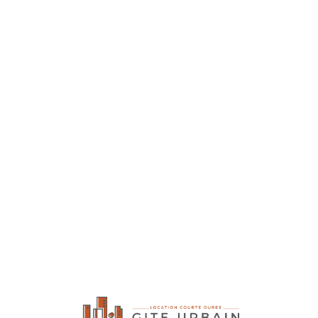
Lo
adi
n